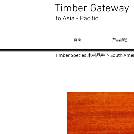
Timber Gateway
to Asia - Pacific
首页
产品消息
Timber Species 木材品种
>
South Amer