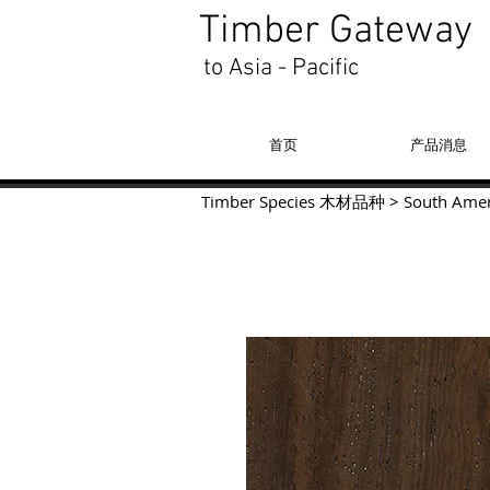
Timber Gateway
to Asia - Pacific
首页
产品消息
Timber Species 木材品种
>
South Amer