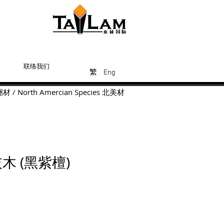
联络我们
Eng
繁
繁
繁
Eng
洲材
/
North Amercian Species
北美材
木 (黑紫檀)