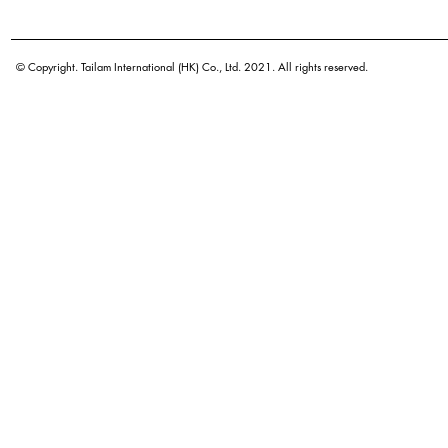
學名
原產地
© Copyright. Tailam International (HK) Co., Ltd. 2021. All rights reserved.
密度
顏色
廣泛用途