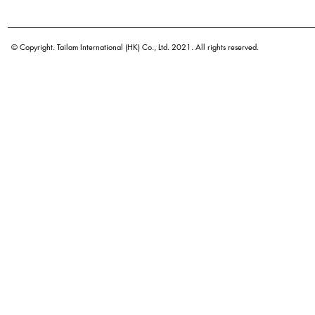
學名
原產地
© Copyright. Tailam International (HK) Co., Ltd. 2021. All rights reserved.
密度
顏色
廣泛用途