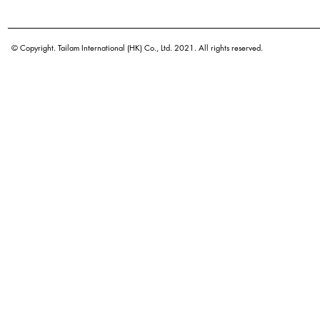
学名
原产地
© Copyright. Tailam International (HK) Co., Ltd. 2021. All rights reserved.
密度
颜色
广泛用途