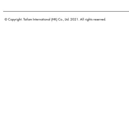
學名
原產地
© Copyright. Tailam International (HK) Co., Ltd. 2021. All rights reserved.
密度
顏色
廣泛用途