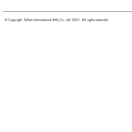
学名
原产地
© Copyright. Tailam International (HK) Co., Ltd. 2021. All rights reserved.
密度
颜色
广泛用途