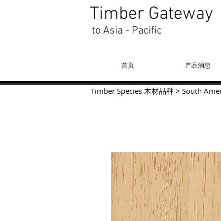
Timber Gateway
to Asia - Pacific
首页
产品消息
Timber Species 木材品种
>
South Amer