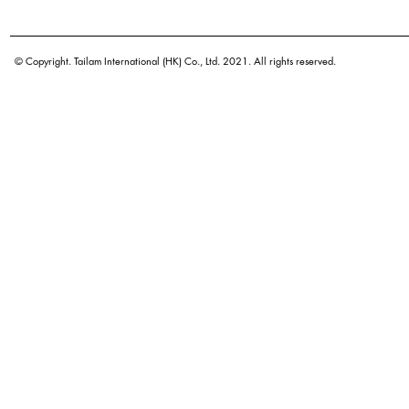
學名
原產地
© Copyright. Tailam International (HK) Co., Ltd. 2021. All rights reserved.
密度
顏色
廣泛用途