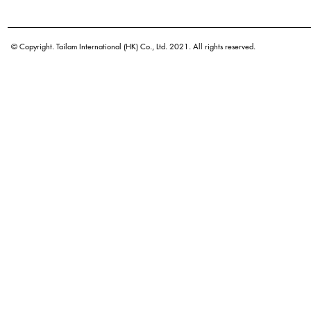
学名
原产地
© Copyright. Tailam International (HK) Co., Ltd. 2021. All rights reserved.
密度
颜色
广泛用途