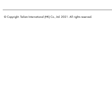
学名
原产地
© Copyright. Tailam International (HK) Co., Ltd. 2021. All rights reserved.
密度
颜色
广泛用途