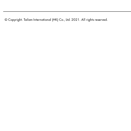
学名
原产地
© Copyright. Tailam International (HK) Co., Ltd. 2021. All rights reserved.
密度
颜色
广泛用途