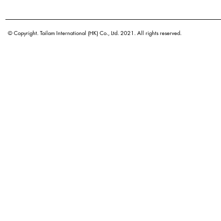
学名
原产地
© Copyright. Tailam International (HK) Co., Ltd. 2021. All rights reserved.
密度
颜色
广泛用途