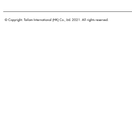
學名
原產地
© Copyright. Tailam International (HK) Co., Ltd. 2021. All rights reserved.
密度
顏色
廣泛應用