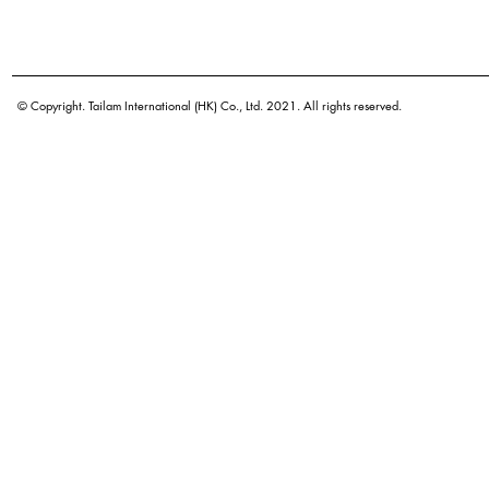
© Copyright. Tailam International (HK) Co., Ltd. 2021. All rights reserved.