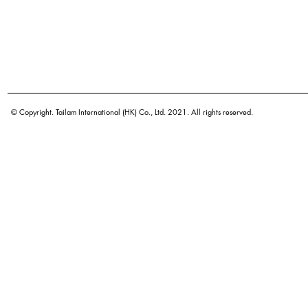
© Copyright. Tailam International (HK) Co., Ltd. 2021. All rights reserved.