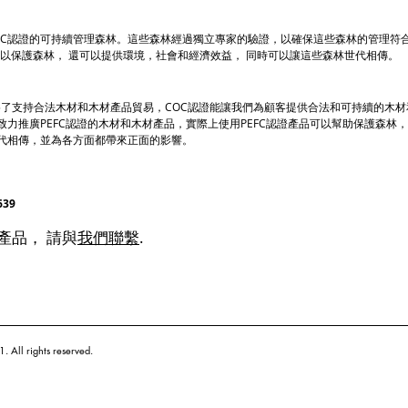
PEFC認證的可持續管理森林。這些森林經過獨立專家的驗證，以確保這些森林的管理
以保護森林， 還可以提供環境，社會和經濟效益， 同時可以讓這些森林世代相傳。
分
。為了支持合法木材和木材產品貿易，COC認證能讓我們為顧客提供合法和可持續的木
力推廣PEFC認證的木材和木材產品，實際上使用PEFC認證產品可以幫助保護森林
代相傳，並為各方面都帶來正面的影響。
639
產品， 請與
我們聯繫
.
. All rights reserved.