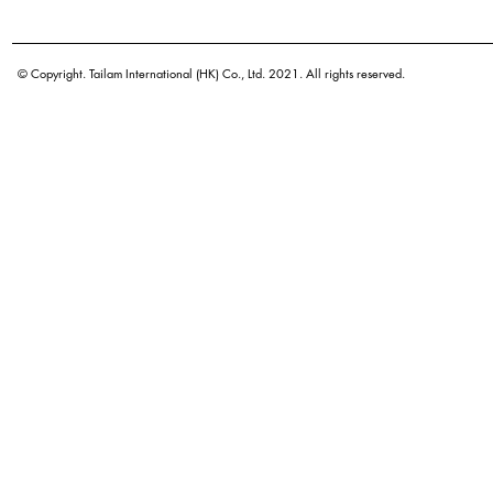
学名
原产地
© Copyright. Tailam International (HK) Co., Ltd. 2021. All rights reserved.
密度
颜色
广泛用途