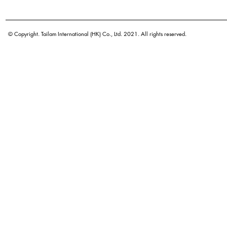
学名
原产地
© Copyright. Tailam International (HK) Co., Ltd. 2021. All rights reserved.
密度
颜色
广泛用途