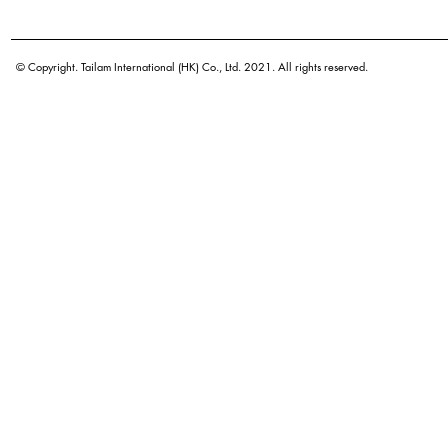
學名
原產地
© Copyright. Tailam International (HK) Co., Ltd. 2021. All rights reserved.
密度
顏色
廣泛用途