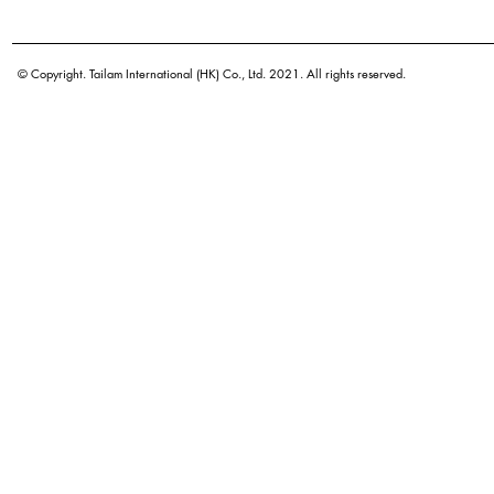
学名
原产地
© Copyright. Tailam International (HK) Co., Ltd. 2021. All rights reserved.
密度
颜色
广泛用途