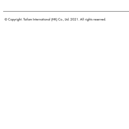
學名
© Copyright. Tailam International (HK) Co., Ltd. 2021. All rights reserved.
原產地
密度
顏色
廣泛用途