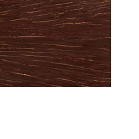
紅鐵木 (金蓮木)