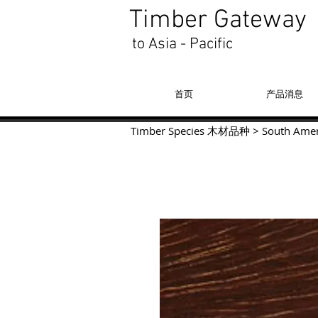
Timber Gateway
to Asia - Pacific
首页
产品消息
Timber Species 木材品种
>
South Amer