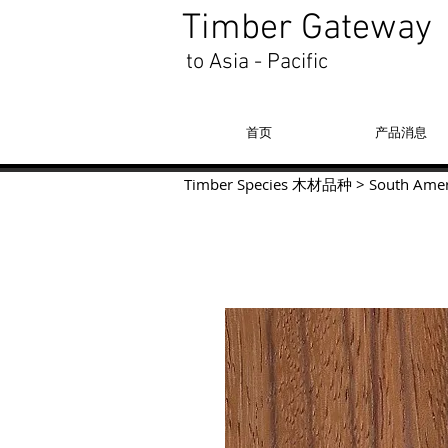
Timber Gateway
to Asia - Pacific
首页
产品消息
Timber Species 木材品种
>
South Amer