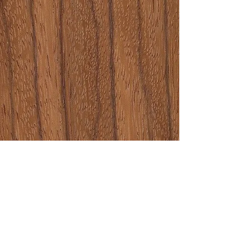
紅翅木 玫瑰斑馬木