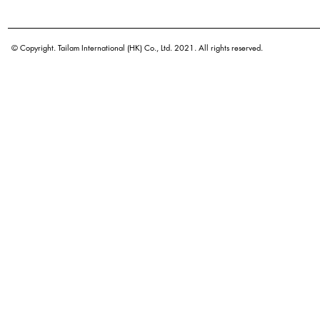
学名
原产地
© Copyright. Tailam International (HK) Co., Ltd. 2021. All rights reserved.
密度
颜色
广泛用途