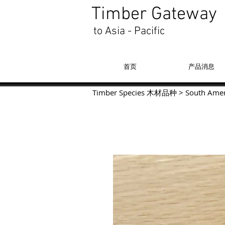
Timber Gateway
to Asia - Pacific
首页
产品消息
Timber Species 木材品种
>
South Amer