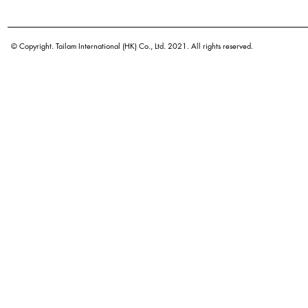
学名
原产地
© Copyright. Tailam International (HK) Co., Ltd. 2021. All rights reserved.
密度
颜色
广泛用途