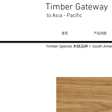
Timber Gateway
to Asia - Pacific
首页
产品消息
Timber Species 木材品种
>
South Amer