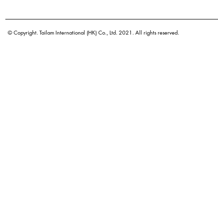
學名
原產地
© Copyright. Tailam International (HK) Co., Ltd. 2021. All rights reserved.
密度
顏色
廣泛用途