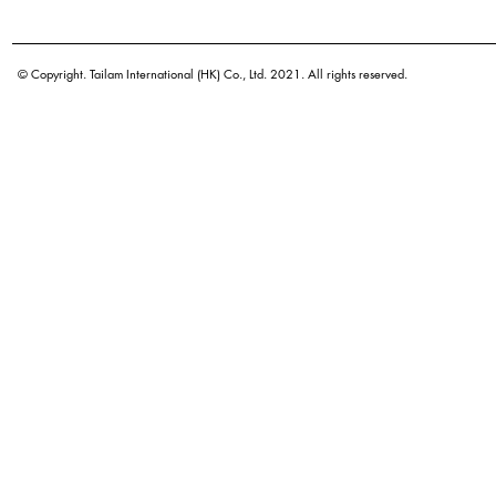
學名
原產地
© Copyright. Tailam International (HK) Co., Ltd. 2021. All rights reserved.
密度
顏色
廣泛用途