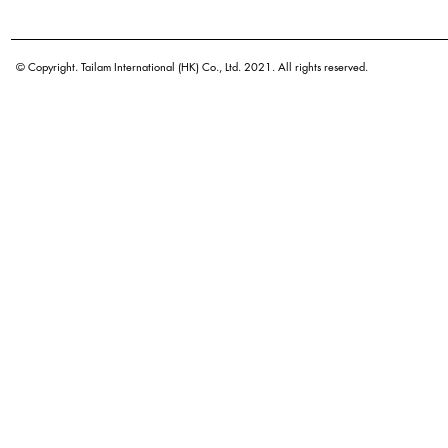
学名
原产地
© Copyright. Tailam International (HK) Co., Ltd. 2021. All rights reserved.
等级
颜色
广泛用途